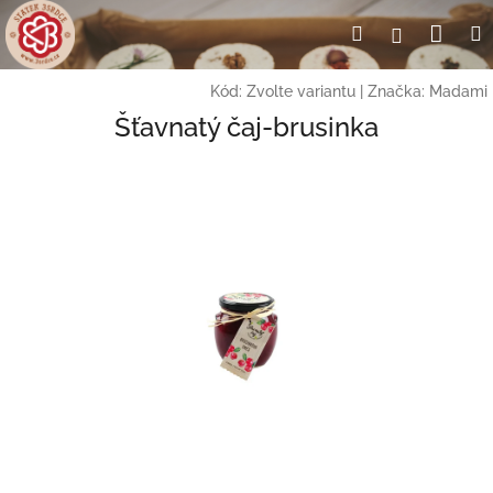
Přejít
Nák
Hledat
Přihlášení
na
obsah
koší
Kód:
Zvolte variantu
|
Značka:
Madami
Šťavnatý čaj-brusinka