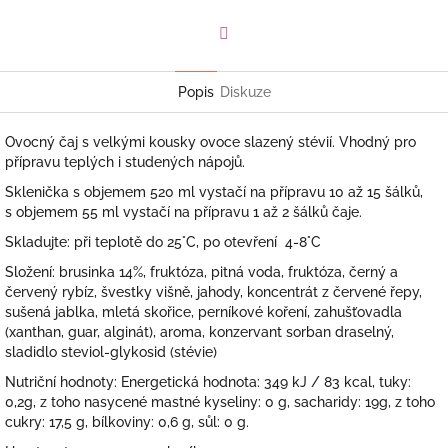
Facebook
Popis
Diskuze
Ovocný čaj s velkými kousky ovoce slazený stévií. Vhodný pro
přípravu teplých i studených nápojů.
Sklenička s objemem 520 ml vystačí na přípravu 10 až 15 šálků,
s objemem 55 ml vystačí na přípravu 1 až 2 šálků čaje.
Skladujte: při teplotě do 25°C, po otevření 4-8°C
Složení: brusinka 14%, fruktóza, pitná voda, fruktóza, černý a
červený rybíz, švestky višně, jahody, koncentrát z červené řepy,
sušená jablka, mletá skořice, perníkové koření, zahušťovadla
(xanthan, guar, alginát), aroma, konzervant sorban draselný,
sladidlo steviol-glykosid (stévie)
Nutriční hodnoty: Energetická hodnota: 349 kJ / 83 kcal, tuky:
0,2g, z toho nasycené mastné kyseliny: 0 g, sacharidy: 19g, z toho
cukry: 17,5 g, bílkoviny: 0,6 g, sůl: 0 g.