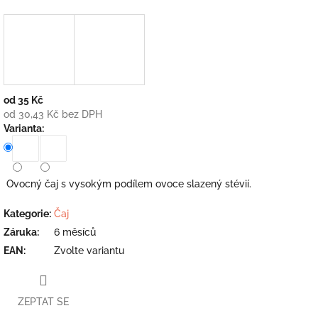
od
35 Kč
od
30,43 Kč
bez DPH
Měrná
Varianta:
cena:
Ovocný čaj s vysokým podílem ovoce slazený stévií.
Kategorie
:
Čaj
Záruka
:
6 měsíců
EAN
:
Zvolte variantu
ZEPTAT SE