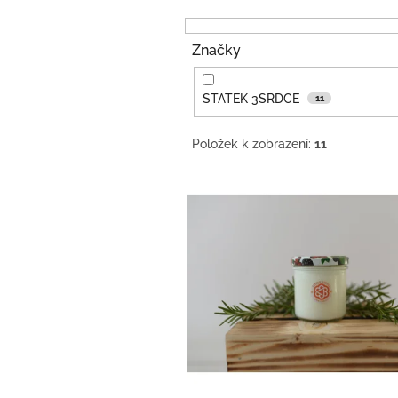
o
d
u
Značky
k
t
ů
STATEK 3SRDCE
11
Položek k zobrazení:
11
V
ý
p
i
s
p
r
o
d
u
k