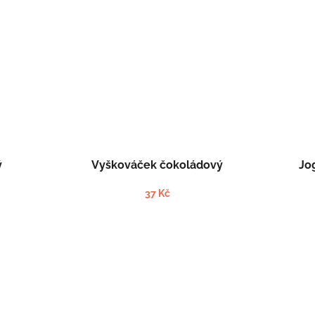
ý
Vyškováček čokoládový
Jo
37 Kč