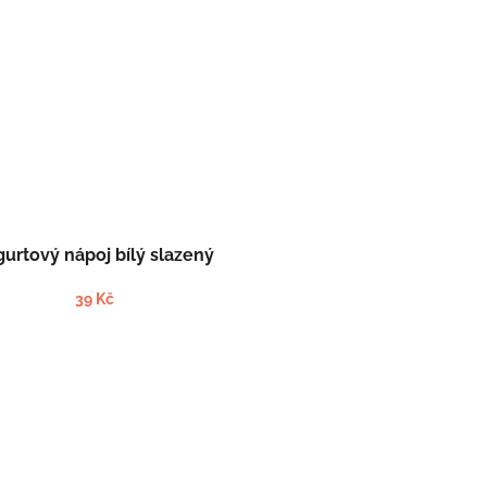
gurtový nápoj bílý slazený
39 Kč