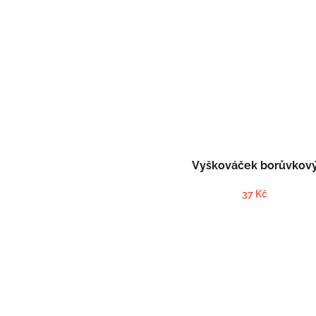
Vyškováček borůvkov
37 Kč