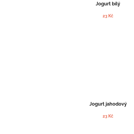
t
Jogurt bílý
ů
23 Kč
Jogurt jahodový
23 Kč