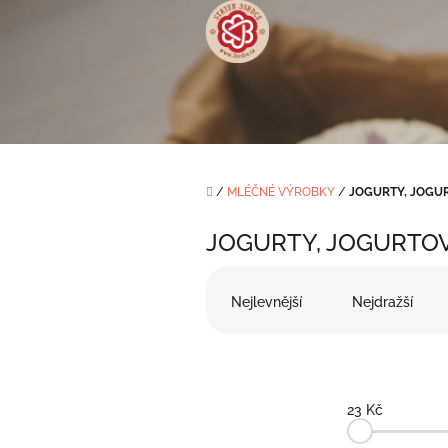
Přejít
na
obsah
Domů
/
MLÉČNÉ VÝROBKY
/
JOGURTY, JOGU
JOGURTY, JOGURTOV
Ř
a
Nejlevnější
Nejdražší
z
e
n
í
p
23
Kč
r