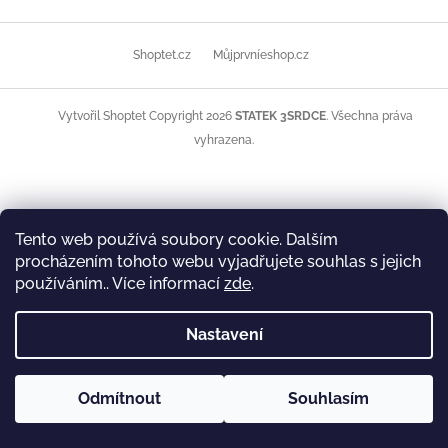
Z
á
Shoptet.cz
Můjprvníeshop.cz
p
a
t
Copyright 2026
STATEK 3SRDCE
. Všechna práva
Vytvořil Shoptet
í
vyhrazena.
Tento web používá soubory cookie. Dalším
procházením tohoto webu vyjadřujete souhlas s jejich
používáním.. Více informací
zde
.
Nastavení
Odmítnout
Souhlasím