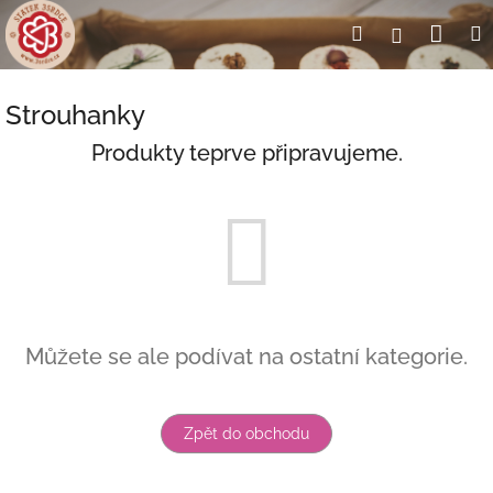
Přejít
Nák
Hledat
Přihlášení
na
obsah
koší
Strouhanky
Produkty teprve připravujeme.
Můžete se ale podívat na ostatní kategorie.
Zpět do obchodu