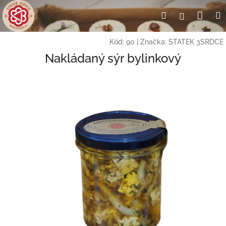
Přejít
Nák
Hledat
Přihlášení
na
obsah
koší
Kód:
90
|
Značka:
STATEK 3SRDCE
Nakládaný sýr bylinkový