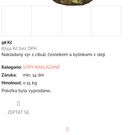
98 Kč
87,50 Kč bez DPH
Měrná
Nakládaný sýr s cibulí, česnekem a bylinkami v oleji.
cena:
Kategorie
:
SÝRY NAKLÁDANÉ
Záruka
:
min. 14 dní
Hmotnost
:
0.15 kg
Položka byla vyprodána…
ZEPTAT SE