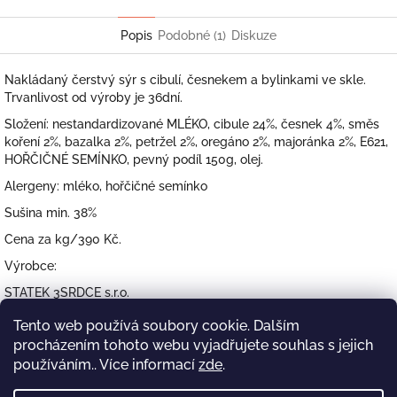
Facebook
Popis
Podobné (1)
Diskuze
Nakládaný čerstvý sýr s cibulí, česnekem a bylinkami ve skle.
Trvanlivost od výroby je 36dní.
Složení: nestandardizované MLÉKO, cibule 24%, česnek 4%, směs
koření 2%, bazalka 2%, petržel 2%, oregáno 2%, majoránka 2%, E621,
HOŘČIČNÉ SEMÍNKO, pevný podíl 150g, olej.
Alergeny: mléko, hořčičné semínko
Sušina min. 38%
Cena za kg/390 Kč.
Výrobce:
STATEK 3SRDCE s.r.o.
Rychtářov 186
Tento web používá soubory cookie. Dalším
procházením tohoto webu vyjadřujete souhlas s jejich
68201 Vyškov
používáním.. Více informací
zde
.
Z