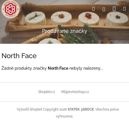
Přejít
Nák
Hledat
Přihlášení
na
obsah
koší
Prodávané značky
North Face
Žádné produkty značky
North Face
nebyly nalezeny...
Z
á
Shoptet.cz
Můjprvníeshop.cz
p
a
t
Copyright 2026
STATEK 3SRDCE
. Všechna práva
Vytvořil Shoptet
í
vyhrazena.