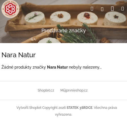
Přejít
Nák
Hledat
Přihlášení
na
obsah
koší
Prodávané značky
Nara Natur
Žádné produkty značky
Nara Natur
nebyly nalezeny...
Z
á
Shoptet.cz
Můjprvníeshop.cz
p
a
t
Copyright 2026
STATEK 3SRDCE
. Všechna práva
Vytvořil Shoptet
í
vyhrazena.